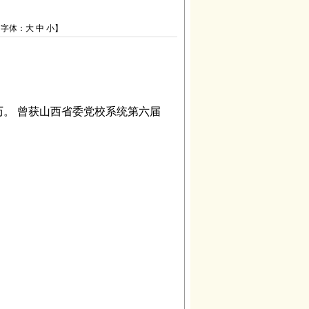
【字体：
大
中
小
】
。 曾获山西省委党校系统第六届
。