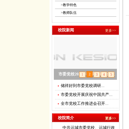
>
教学特色
>
教师队伍
校院新闻
更多>>
市委党校2025年春季学期主体班
2
1
3
4
5
开班
储祥好到市委党校调研...
市委党校开展庆祝中国共产...
null
全市党校工作推进会召开...
校院简介
更多>>
中共运城市委党校、运城行政