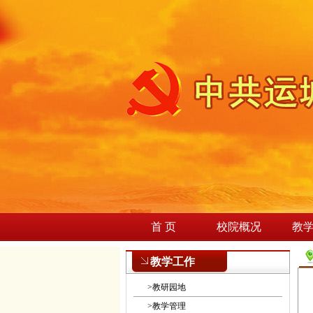
首 页
校院概况
教
教学工作
>
教研园地
>
教学管理