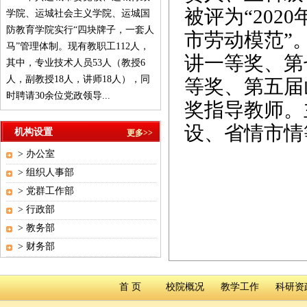
被评为“202
学院、运城社会主义学院、运城国
防教育学院实行“四块牌子，一套人
市劳动模范”
马”管理体制。现有教职工112人，
讲一等奖、第
其中，专业技术人员53人（教授6
人，副教授18人，讲师18人），同
等奖、第五届
时聘请30余位党政领导...
奖指导教师。
设、省情市情
机构设置
更多>>
>
办公室
>
组织人事部
>
党群工作部
>
行政部
>
教务部
>
财务部
首 页
校院概况
教学工作
科研资