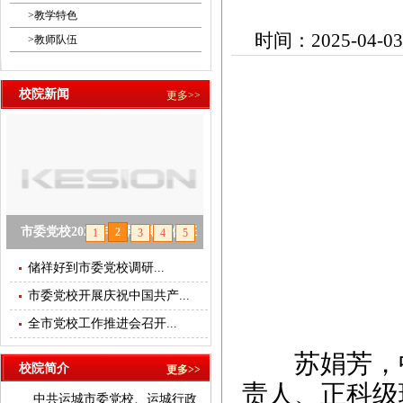
>
教学特色
时间：2025-04-03
>
教师队伍
校院新闻
更多>>
市委党校2025年春季学期主体班
2
1
3
4
5
开班
储祥好到市委党校调研...
市委党校开展庆祝中国共产...
null
全市党校工作推进会召开...
苏娟芳，中
校院简介
更多>>
责人、正科级
中共运城市委党校、运城行政