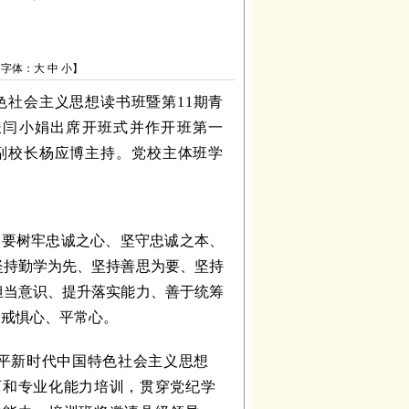
【字体：
大
中
小
】
色社会主义思想读书班暨第11期青
长闫小娟
出席开班式并
作开班第一
副校长
杨应博
主持。党校主体班学
。要树牢忠诚之心、坚守忠诚之本、
坚持勤学为先、坚持善思为要、坚持
担当意识、提升落实能力、善于统筹
、戒惧心、平常心。
平新时代中国特色社会主义思想
育和专业化能力培训，贯穿党纪学