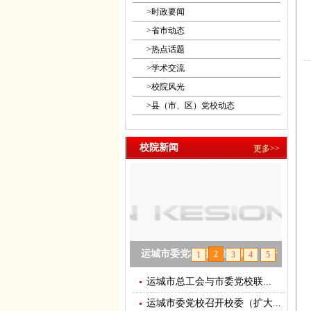
>
时政要闻
>
省市动态
>
热点话题
>
学术交流
>
校院风光
>
县（市、区）党校动态
校院新闻
更多>>
运城市委党校召开全市党校（行
2
1
3
4
5
政学院）常务副校（院）长会议
运城市总工会与市委党校联...
运城市委党校召开校委（扩大...
null