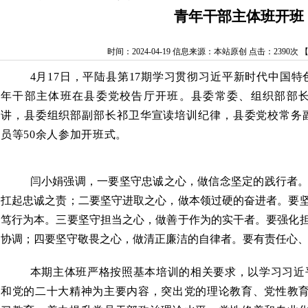
青年干部主体班开班
时间：2024-04-19
信息来源：本站原创
点击：
2390次
4月17日
，
平陆县第17期学习贯彻习近平新时代中国特
年干部主体班在县委党校告厅开班。县委
常委、组织部部
讲
，
县委组织部副部长祁卫华
宣读培训纪律，县委党校常务
员等50余人参加开班式。
闫小娟强调，一要坚守忠诚之心，做信念坚定的践行者
扛起忠诚之责；二要坚守进取之心，做本领过硬的奋进者。要
笃行为本。三要坚守担当之心，做善于作为的实干者。要强化
协调；四要坚守敬畏之心，做清正廉洁的自律者。要有责任心
本期主体班严格按照基本培训的相关要求，以学习习近
和党的二十大精神为主要内容，突出党的理论教育、党性教