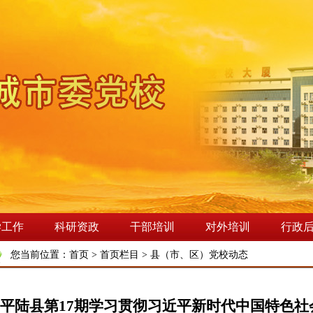
学工作
科研资政
干部培训
对外培训
行政
您当前位置：
首页
>
首页栏目
>
县（市、区）党校动态
平陆县第17期学习贯彻习近平新时代中国特色社