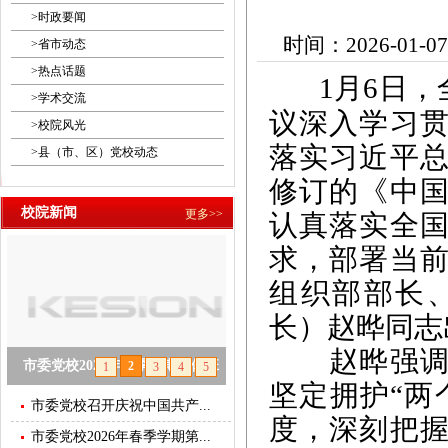
>
时政要闻
时间：2026-01-07
>
省市动态
>
热点话题
1月6日
>
学术交流
议深入学习
>
校院风光
落实习近平
>
县（市、区）党校动态
修订的《中
校院新闻
更多>>
认真落实全
求，部署当
组织部部长
长）赵晔同志
赵晔强调，
市委党校2026年春季学期主体班
2
1
3
4
5
坚定拥护“两
开班
市委党校召开庆祝中国共产...
度，深刻把
市委党校2026年春季学期第...
null