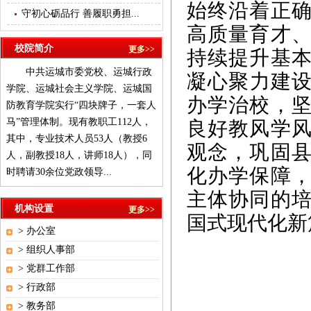
始终沿着正
守初心砺品行 善履职勇担...
高质量育才
校院简介
更多>>
持续提升基
中共运城市委党校、运城行政
凝心聚力建设
学院、运城社会主义学院、运城国
办学治校，
防教育学院实行“四块牌子，一套人
马”管理体制。现有教职工112人，
良好教风学
其中，专业技术人员53人（教授6
观念，巩固
人，副教授18人，讲师18人），同
化办学保障
时聘请30余位党政领导...
主体协同的
机构设置
更多>>
国式现代化新
>
办公室
>
组织人事部
>
党群工作部
>
行政部
>
教务部