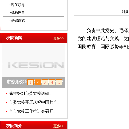
>
现任领导
时间：
>
机构设置
>
基础设施
负责中共党史、毛泽东
校院新闻
党的建设理论与实践、党
更多>>
国防教育、国际形势等相
市委党校2025年春季学期主体班
2
1
3
4
5
开班
储祥好到市委党校调研...
市委党校开展庆祝中国共产...
null
全市党校工作推进会召开...
校院简介
更多>>