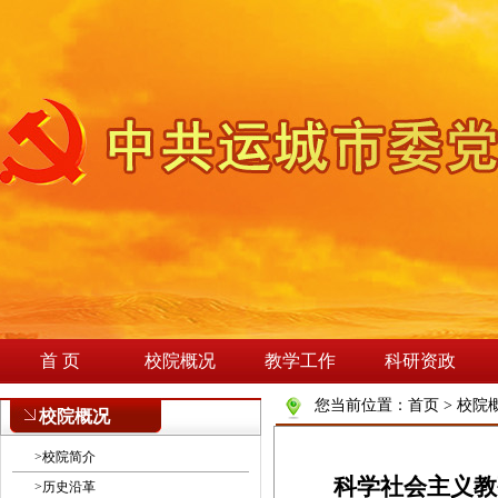
首 页
校院概况
教学工作
科研资政
您当前位置：
首页
>
校院
校院概况
>
校院简介
科学社会主义教
>
历史沿革