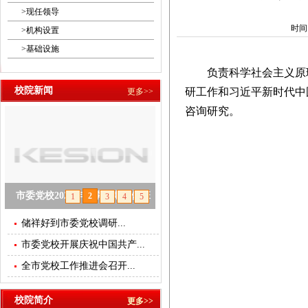
>
现任领导
时间：
>
机构设置
>
基础设施
负责科学社会主义原理
校院新闻
研工作和习近平新时代中
更多>>
咨询研究。
市委党校2025年春季学期主体班
2
1
3
4
5
开班
储祥好到市委党校调研...
市委党校开展庆祝中国共产...
null
全市党校工作推进会召开...
校院简介
更多>>