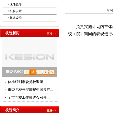
>
现任领导
时间：
>
机构设置
>
基础设施
负责实施计划内主体班
校院新闻
校（院）期间的表现进行
更多>>
市委党校2025年春季学期主体班
2
1
3
4
5
开班
储祥好到市委党校调研...
市委党校开展庆祝中国共产...
null
全市党校工作推进会召开...
校院简介
更多>>