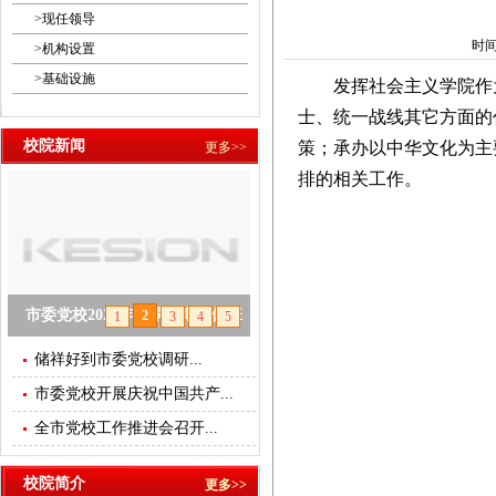
>
现任领导
时间：
>
机构设置
>
基础设施
发挥社会主义学院作为
士、统一战线其它方面的
校院新闻
策；承办以中华文化为主
更多>>
排的相关工作。
市委党校2025年春季学期主体班
2
1
3
4
5
开班
储祥好到市委党校调研...
市委党校开展庆祝中国共产...
null
全市党校工作推进会召开...
校院简介
更多>>